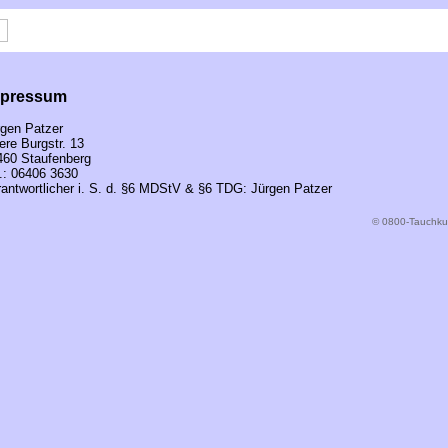
mpressum
rgen Patzer
re Burgstr. 13
460 Staufenberg
.: 06406 3630
antwortlicher i. S. d. §6 MDStV & §6 TDG: Jürgen Patzer
© 0800-Tauchku