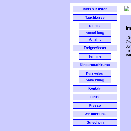
Infos & Kosten
Tauchkurse
Termine
I
Anmeldung
Jü
Anfahrt
Obe
35
Freigewässer
Tel
Ver
Termine
Kindertauchkurse
Kursverlauf
Anmeldung
Kontakt
Links
Presse
Wir über uns
Gutschein