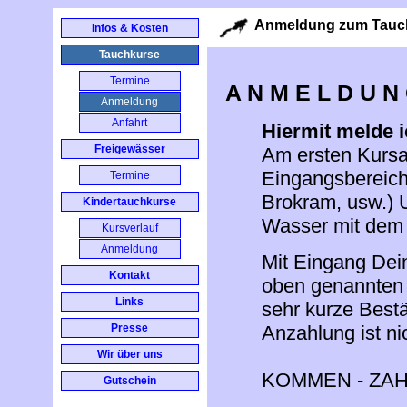
Anmeldung zum Tauc
Infos & Kosten
Tauchkurse
Termine
A N M E L D U N
Anmeldung
Anfahrt
Hiermit melde 
Freigewässer
Am ersten Kursa
Eingangsbereic
Termine
Brokram, usw.) 
Kindertauchkurse
Wasser mit dem 
Kursverlauf
Anmeldung
Mit Eingang Dein
Kontakt
oben genannten K
Links
sehr kurze Bestä
Anzahlung ist nic
Presse
Wir über uns
KOMMEN - ZAH
Gutschein